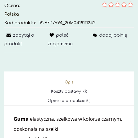
Ocena:
Polska
Kod produktu:
9267-17694_20180418111242
zapytaj o
poleć
dodaj opinię
produkt
znajomemu
Opis
Koszty dostawy
Cena nie zawiera ewe
Opinie o produkcie (0)
kosztów płatności
Guma
elastyczna,
szelkowa w kolorze czarnym,
doskonała na szelki