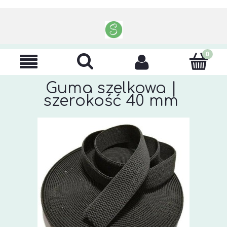
Guma szelkowa |
szerokość 40 mm