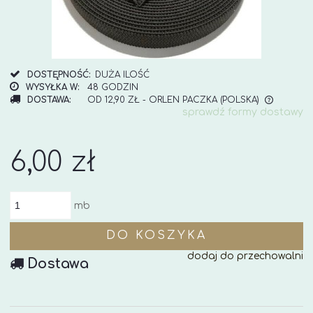
DOSTĘPNOŚĆ:
DUŻA ILOŚĆ
WYSYŁKA W:
48 GODZIN
DOSTAWA:
OD 12,90 ZŁ
- ORLEN PACZKA
(POLSKA)
sprawdź formy dostawy
CENA NIE ZAWIERA EWENTUALNYCH KOSZTÓW
PŁATNOŚCI
6,00 zł
mb
DO KOSZYKA
dodaj do przechowalni
Dostawa