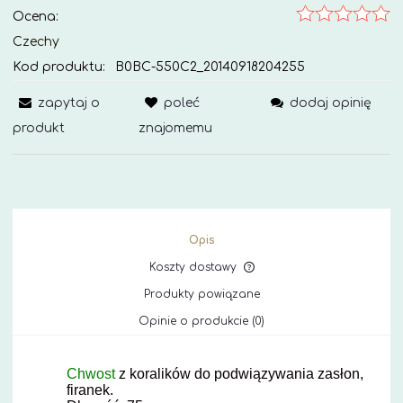
Ocena:
Czechy
Kod produktu:
B0BC-550C2_20140918204255
zapytaj o
poleć
dodaj opinię
produkt
znajomemu
Opis
Koszty dostawy
Cena nie zawiera ewe
Produkty powiązane
kosztów płatności
Opinie o produkcie (0)
Chwost
z koralików do podwiązywania zasłon,
firanek.