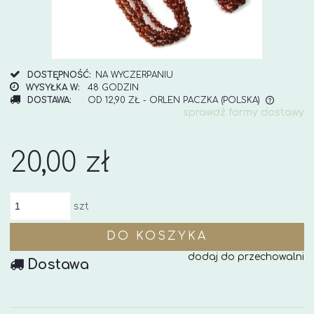
DOSTĘPNOŚĆ:
NA WYCZERPANIU
WYSYŁKA W:
48 GODZIN
DOSTAWA:
OD 12,90 ZŁ
- ORLEN PACZKA
(POLSKA)
sprawdź formy dostawy
CENA NIE ZAWIERA EWENTUALNYCH KOSZTÓW
PŁATNOŚCI
20,00 zł
szt
DO KOSZYKA
dodaj do przechowalni
Dostawa