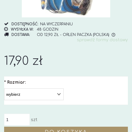
DOSTĘPNOŚĆ:
NA WYCZERPANIU
WYSYŁKA W:
48 GODZIN
DOSTAWA:
OD 12,90 ZŁ
- ORLEN PACZKA
(POLSKA)
sprawdź formy dostawy
CENA NIE ZAWIERA EWENTUALNYCH KOSZTÓW
PŁATNOŚCI
17,90 zł
*
Rozmiar:
szt