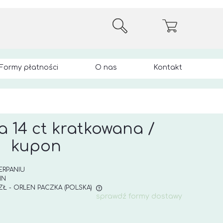
Formy płatności
O nas
Kontakt
 14 ct kratkowana /
kupon
ERPANIU
IN
 ZŁ
- ORLEN PACZKA
(POLSKA)
sprawdź formy dostawy
E ZAWIERA EWENTUALNYCH
 PŁATNOŚCI