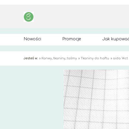
Nowości
Promocje
Jak kupowa
Jesteś w:
»
Kanwy, tkaniny, taśmy
»
Tkaniny do haftu
»
aida 14ct 