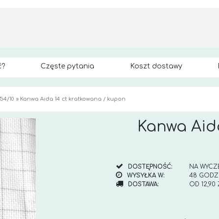
ć?
Częste pytania
Koszt dostawy
54/10
»
Kanwa Aida 14 ct kratkowana / kupon
Kanwa Aida
DOSTĘPNOŚĆ:
NA WYCZ
WYSYŁKA W:
48 GODZ
DOSTAWA:
OD 12,90
CENA NI
KOSZTÓW