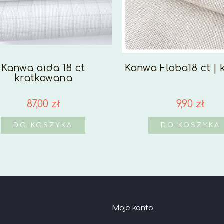
Kanwa aida 18 ct
Kanwa Floba18 ct |
kratkowana
87,00 zł
9,90 zł
DO KOSZYKA
DO KOSZYKA
Moje konto