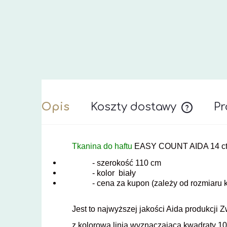
Opis
Koszty dostawy
Pr
Cena nie z
Tkanina do haftu
EASY COUNT AIDA 14 ct (
- szerokość 110 cm
- kolor biały
- cena za kupon (zależy od rozmiaru
Jest to najwyższej jakości Aida produkcji Z
z kolorową linią wyznaczającą kwadraty 1