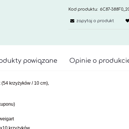
Kod produktu:
6C87-388F0_20
zapytaj o produkt
odukty powiązane
Opinie o produkcie
awiera ewentualnych kosztów płatności
54 krzyżyków / 10 cm),
 kuponu)
weigart
0x10 krzyżyków,