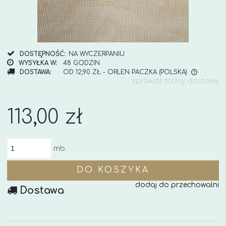
DOSTĘPNOŚĆ:
NA WYCZERPANIU
WYSYŁKA W:
48 GODZIN
DOSTAWA:
OD 12,90 ZŁ
- ORLEN PACZKA
(POLSKA)
sprawdź formy dostawy
CENA NIE ZAWIERA EWENTUALNYCH KOSZTÓW
PŁATNOŚCI
113,00 zł
mb
DO KOSZYKA
dodaj do przechowalni
Dostawa