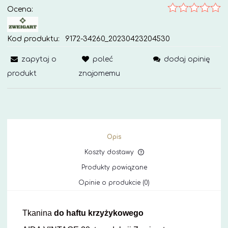
Ocena:
Kod produktu:
9172-34260_20230423204530
zapytaj o
poleć
dodaj opinię
produkt
znajomemu
Opis
Koszty dostawy
Cena nie zawiera ewe
Produkty powiązane
kosztów płatności
Opinie o produkcie (0)
Tkanina
do haftu krzyżykowego