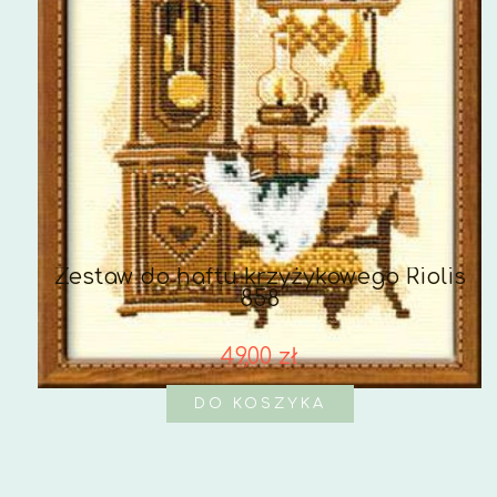
Zestaw do haftu krzyżykowego Riolis
858
49,00 zł
DO KOSZYKA