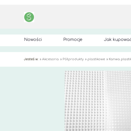
Nowości
Promocje
Jak kupowa
Jesteś w:
»
Akcesoria
»
Półprodukty
»
plastikowe
»
Kanwa plast