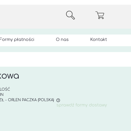
Formy płatności
O nas
Kontakt
kowa
ILOŚĆ
IN
 ZŁ
- ORLEN PACZKA
(POLSKA)
sprawdź formy dostawy
E ZAWIERA EWENTUALNYCH
 PŁATNOŚCI