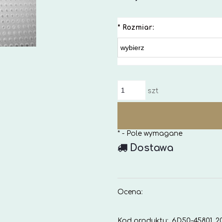
*
Rozmiar:
szt
*
- Pole wymagane
Dostawa
Ocena:
Kod produktu:
6D50-45801_20