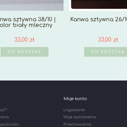
nwa sztywna 38/10 |
Kanwa sztywna 26/1
olor biały mleczny
33,00 zł
33,00 zł
DO KOSZYKA
DO KOSZYKA
Moje konto
wać?
Logowanie
tania
Moje zamówienia
rywatności
Przechowalnia