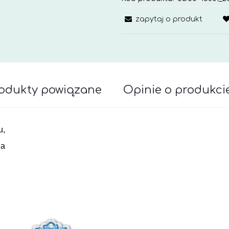
zapytaj o produkt
odukty powiązane
Opinie o produkcie
awiera ewentualnych kosztów płatności
u,
ia