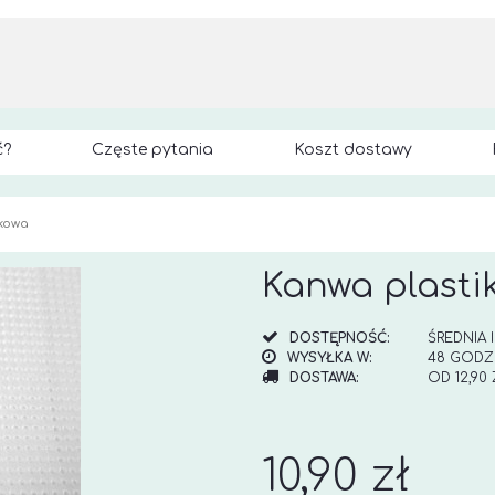
ć?
Częste pytania
Koszt dostawy
ikowa
Kanwa plasti
DOSTĘPNOŚĆ:
ŚREDNIA 
WYSYŁKA W:
48 GODZ
DOSTAWA:
OD 12,90
CENA NI
KOSZTÓW
10,90 zł