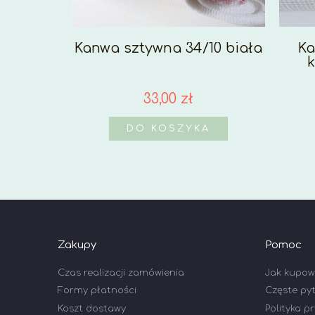
Kanwa sztywna 34/10 biała
Ka
k
33,00 zł
DO KOSZYKA
Zakupy
Pomoc
Czas realizacji zamówienia
Jak kupo
Formy płatności
Częste py
Koszt dostawy
Polityka p