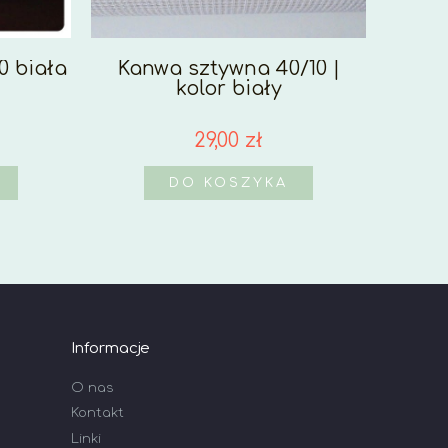
0 biała
Kanwa sztywna 40/10 |
Kan
kolor biały
29,00 zł
DO KOSZYKA
Informacje
O nas
Kontakt
Linki