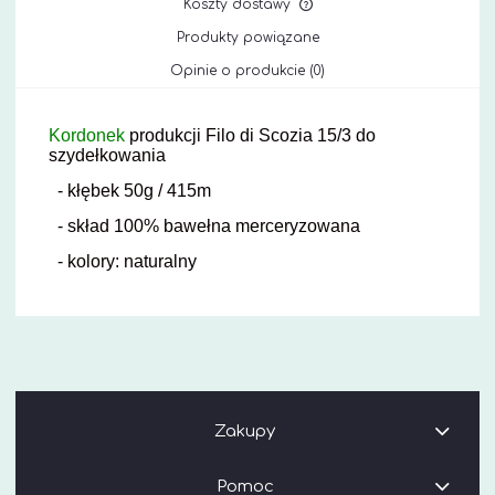
Koszty dostawy
Cena nie zawiera ewe
Produkty powiązane
kosztów płatności
Opinie o produkcie (0)
Kordonek
produkcji Filo di Scozia 15/3 do
szydełkowania
- kłębek 50g / 415m
- skład 100% bawełna merceryzowana
- kolory: naturalny
Zakupy
Pomoc