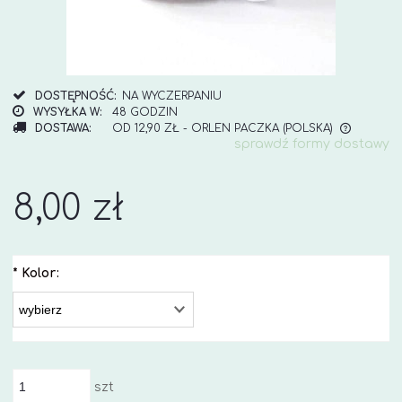
DOSTĘPNOŚĆ:
NA WYCZERPANIU
WYSYŁKA W:
48 GODZIN
DOSTAWA:
OD 12,90 ZŁ
- ORLEN PACZKA
(POLSKA)
sprawdź formy dostawy
CENA NIE ZAWIERA EWENTUALNYCH KOSZTÓW
PŁATNOŚCI
8,00 zł
*
Kolor:
szt