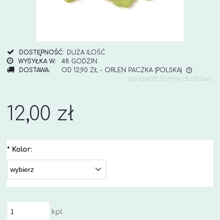
DOSTĘPNOŚĆ:
DUŻA ILOŚĆ
WYSYŁKA W:
48 GODZIN
DOSTAWA:
OD 12,90 ZŁ
- ORLEN PACZKA
(POLSKA)
sprawdź formy dostawy
CENA NIE ZAWIERA EWENTUALNYCH KOSZTÓW
PŁATNOŚCI
12,00 zł
*
Kolor:
kpl