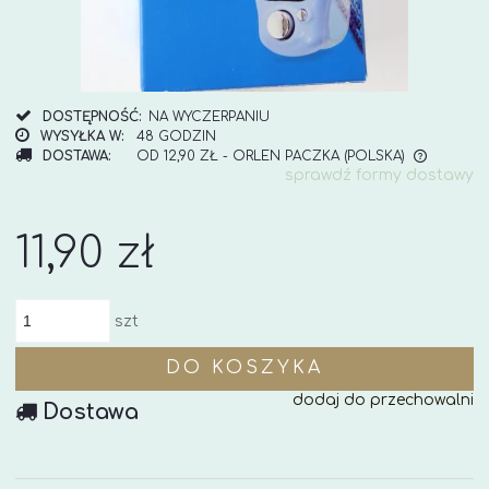
DOSTĘPNOŚĆ:
NA WYCZERPANIU
WYSYŁKA W:
48 GODZIN
DOSTAWA:
OD 12,90 ZŁ
- ORLEN PACZKA
(POLSKA)
sprawdź formy dostawy
CENA NIE ZAWIERA EWENTUALNYCH KOSZTÓW
PŁATNOŚCI
11,90 zł
szt
DO KOSZYKA
dodaj do przechowalni
Dostawa