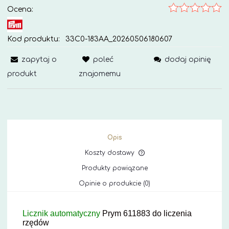
Ocena:
Kod produktu:
33C0-183AA_20260506180607
zapytaj o
poleć
dodaj opinię
produkt
znajomemu
Opis
Koszty dostawy
Cena nie zawiera ewe
Produkty powiązane
kosztów płatności
Opinie o produkcie (0)
Licznik automatyczny
Prym 611883 do liczenia
rzędów