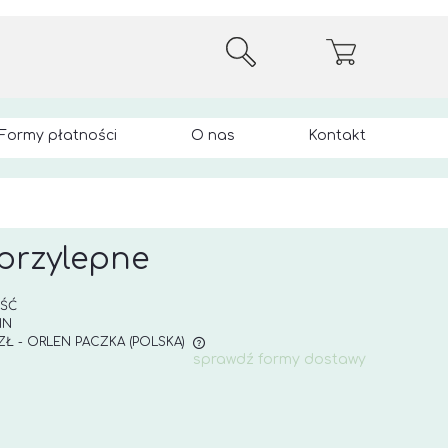
Formy płatności
O nas
Kontakt
przylepne
OŚĆ
IN
 ZŁ
- ORLEN PACZKA
(POLSKA)
sprawdź formy dostawy
E ZAWIERA EWENTUALNYCH
 PŁATNOŚCI