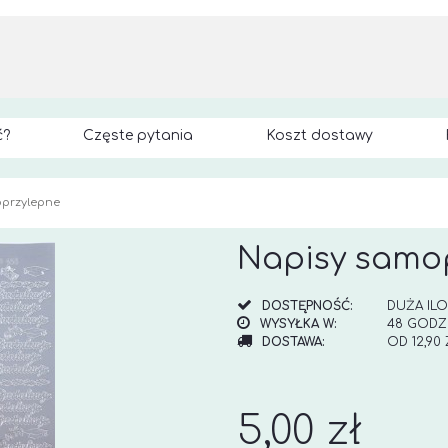
ć?
Częste pytania
Koszt dostawy
przylepne
Napisy samo
DOSTĘPNOŚĆ:
DUŻA IL
WYSYŁKA W:
48 GODZ
DOSTAWA:
OD 12,90
CENA NI
KOSZTÓW
5,00 zł