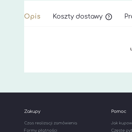
Opis
Koszty dostawy
Pr
Cena nie z
Zakupy
Pomoc
Czas realizacji zamówienia
Jak kupo
Formy płatności
Częste py