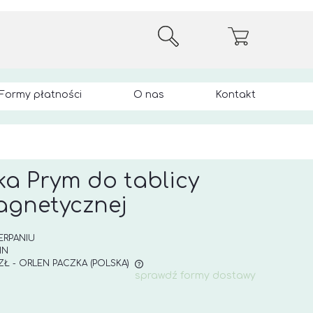
Formy płatności
O nas
Kontakt
a Prym do tablicy
gnetycznej
ERPANIU
IN
 ZŁ
- ORLEN PACZKA
(POLSKA)
sprawdź formy dostawy
E ZAWIERA EWENTUALNYCH
 PŁATNOŚCI