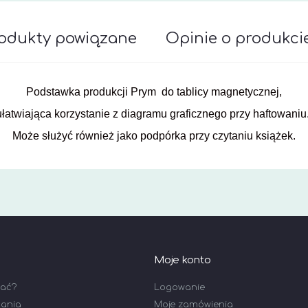
odukty powiązane
Opinie o produkcie
awiera ewentualnych kosztów płatności
Podstawka produkcji Prym do tablicy magnetycznej,
ułatwiająca korzystanie z diagramu graficznego przy haftowaniu
Może służyć również jako podpórka przy czytaniu książek.
Moje konto
wać?
Logowanie
tania
Moje zamówienia