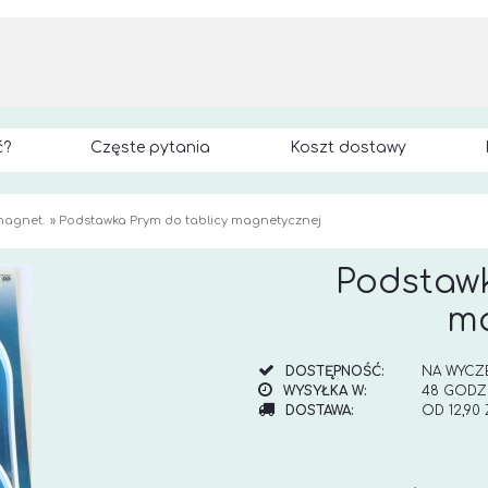
ć?
Częste pytania
Koszt dostawy
 magnet.
»
Podstawka Prym do tablicy magnetycznej
Podstawk
ma
DOSTĘPNOŚĆ:
NA WYCZ
WYSYŁKA W:
48 GODZ
DOSTAWA:
OD 12,90
CENA NI
KOSZTÓW