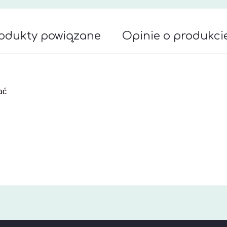
odukty powiązane
Opinie o produkcie
awiera ewentualnych kosztów płatności
ać