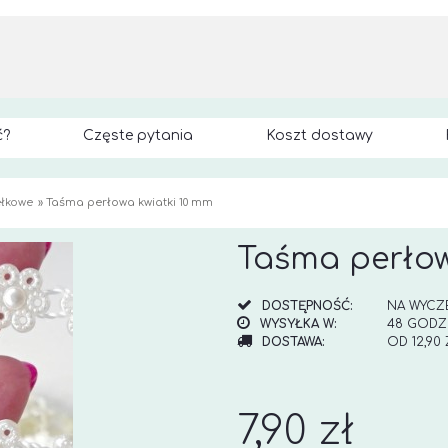
ć?
Częste pytania
Koszt dostawy
ełkowe
»
Taśma perłowa kwiatki 10 mm
Taśma perłow
DOSTĘPNOŚĆ:
NA WYCZ
WYSYŁKA W:
48 GODZ
DOSTAWA:
OD 12,90
CENA NI
KOSZTÓW
7,90 zł