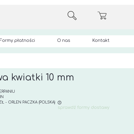
Formy płatności
O nas
Kontakt
a kwiatki 10 mm
ERPANIU
IN
 ZŁ
- ORLEN PACZKA
(POLSKA)
sprawdź formy dostawy
E ZAWIERA EWENTUALNYCH
 PŁATNOŚCI