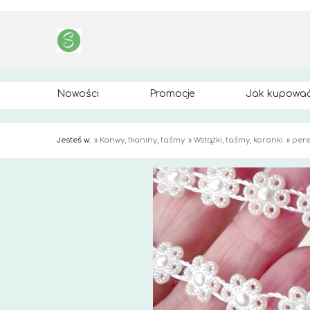
Nowości
Promocje
Jak kupowa
Jesteś w:
»
Kanwy, tkaniny, taśmy
»
Wstążki, taśmy, koronki
»
per