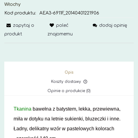
Włochy
Kod produktu:
AEA3-6911F_20140401221906
zapytaj o
poleć
dodaj opinię
produkt
znajomemu
Opis
Koszty dostawy
Cena nie zawiera ewe
Opinie o produkcie (0)
kosztów płatności
Tkanina
bawełna z batystem, lekka, przewiewna,
miła w dotyku na letnie sukienki, bluzeczki i inne.
Ładny, delikatny wzór w pastelowych kolorach