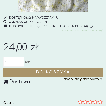
DOSTĘPNOŚĆ:
NA WYCZERPANIU
WYSYŁKA W:
48 GODZIN
DOSTAWA:
OD 12,90 ZŁ
- ORLEN PACZKA
(POLSKA)
sprawdź formy dostawy
CENA NIE ZAWIERA EWENTUALNYCH KOSZTÓW
PŁATNOŚCI
24,00 zł
mb
DO KOSZYKA
dodaj do przechowalni
Dostawa
Ocena: