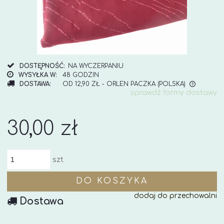
DOSTĘPNOŚĆ:
NA WYCZERPANIU
WYSYŁKA W:
48 GODZIN
DOSTAWA:
OD 12,90 ZŁ
- ORLEN PACZKA
(POLSKA)
sprawdź formy dostawy
CENA NIE ZAWIERA EWENTUALNYCH KOSZTÓW
PŁATNOŚCI
30,00 zł
szt
DO KOSZYKA
dodaj do przechowalni
Dostawa