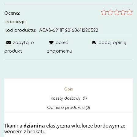
Ocena:
Indonezja
Kod produktu:
AEA3-6911F_20160611220522
zapytaj o
poleć
dodaj opinię
produkt
znajomemu
Opis
Koszty dostawy
Cena nie zawiera ewe
Opinie o produkcie (0)
kosztów płatności
Tkanina
dzianina
elastyczna w kolorze bordowym ze
wzorem z brokatu