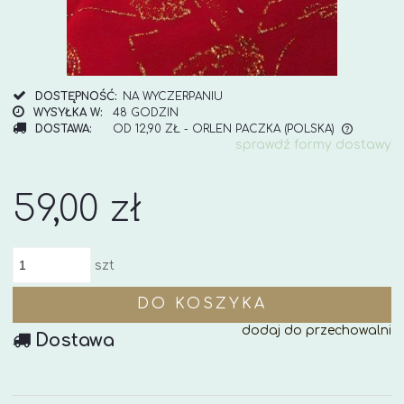
DOSTĘPNOŚĆ:
NA WYCZERPANIU
WYSYŁKA W:
48 GODZIN
DOSTAWA:
OD 12,90 ZŁ
- ORLEN PACZKA
(POLSKA)
sprawdź formy dostawy
CENA NIE ZAWIERA EWENTUALNYCH KOSZTÓW
PŁATNOŚCI
59,00 zł
szt
DO KOSZYKA
dodaj do przechowalni
Dostawa