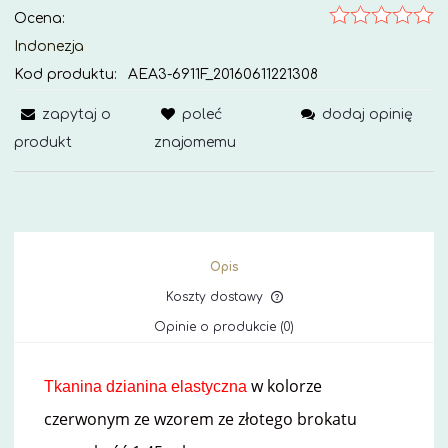
Ocena:
Indonezja
Kod produktu:
AEA3-6911F_20160611221308
zapytaj o
poleć
dodaj opinię
produkt
znajomemu
Opis
Koszty dostawy
Cena nie zawiera ewe
Opinie o produkcie (0)
kosztów płatności
w kolorze
Tkanina dzianina elastyczna
czerwonym ze wzorem ze złotego brokatu