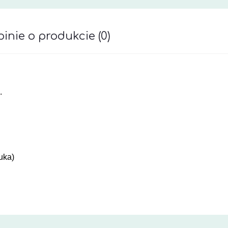
inie o produkcie (0)
awiera ewentualnych kosztów płatności
.
uka)