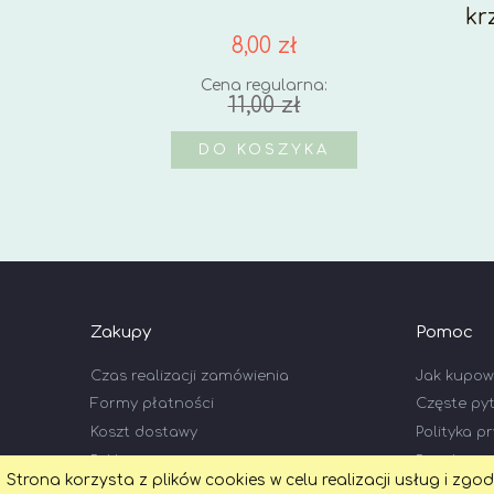
kr
8,00 zł
Cena regularna:
11,00 zł
DO KOSZYKA
Zakupy
Pomoc
Czas realizacji zamówienia
Jak kupo
Formy płatności
Częste py
Koszt dostawy
Polityka p
Reklamacje i zwroty
Regulami
Strona korzysta z plików cookies w celu realizacji usług i zgo