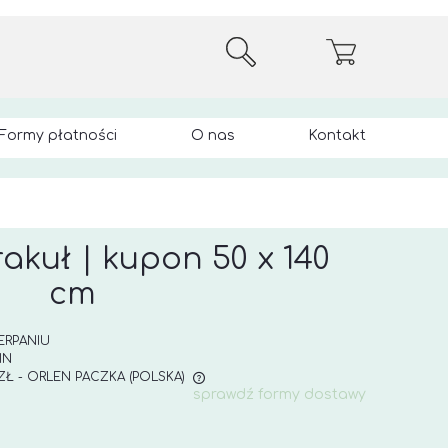
Formy płatności
O nas
Kontakt
akuł | kupon 50 x 140
cm
ERPANIU
IN
 ZŁ
- ORLEN PACZKA
(POLSKA)
sprawdź formy dostawy
E ZAWIERA EWENTUALNYCH
 PŁATNOŚCI