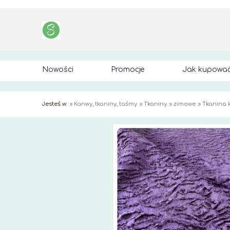
Nowości
Promocje
Jak kupowa
Jesteś w:
»
Kanwy, tkaniny, taśmy
»
Tkaniny
»
zimowe
»
Tkanina k