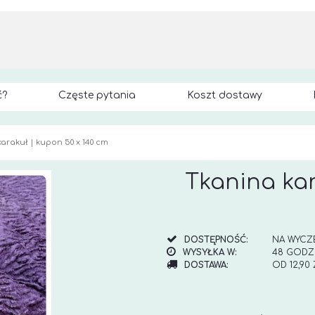
ć?
Częste pytania
Koszt dostawy
arakuł | kupon 50 x 140 cm
Tkanina kar
DOSTĘPNOŚĆ:
NA WYCZ
WYSYŁKA W:
48 GODZ
DOSTAWA:
OD 12,90
CENA NI
KOSZTÓW