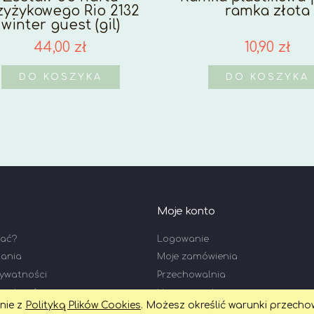
zyżykowego Rio 2132
ramka złota
winter guest (gil)
44,00 zł
10,90 zł
DO KOSZYKA
DO KOSZYKA
Moje konto
wać?
Logowanie
tania
Moje zamówienia
rywatności
Przechowalnia
n zakupów
Ustawienia konta
dnie z
Polityką Plików Cookies
. Możesz określić warunki przecho