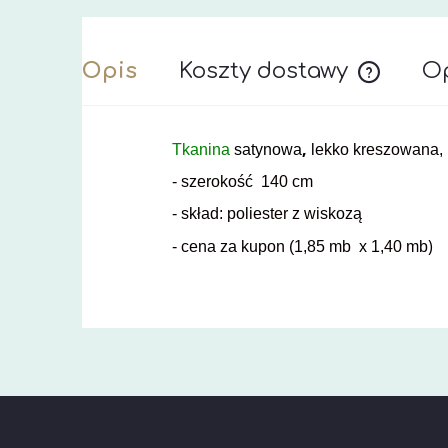
Opis
Koszty dostawy
Op
Cena nie z
,
Tkanina
satynowa
lekko kreszowana,
- szerokość 140 cm
- skład: poliester z wiskozą
)
- cena za kupon (1,85 mb x 1,40 mb