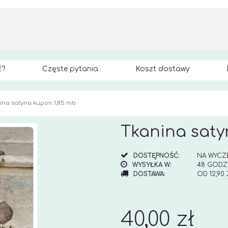
ć?
Częste pytania
Koszt dostawy
ina satyna kupon 1,85 mb
Tkanina saty
DOSTĘPNOŚĆ:
NA WYCZ
WYSYŁKA W:
48 GODZ
DOSTAWA:
OD 12,90
CENA NI
KOSZTÓW
40,00 zł