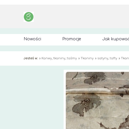
Nowości
Promocje
Jak kupowa
Jesteś w:
»
Kanwy, tkaniny, taśmy
»
Tkaniny
»
satyny, tafty
»
Tkan