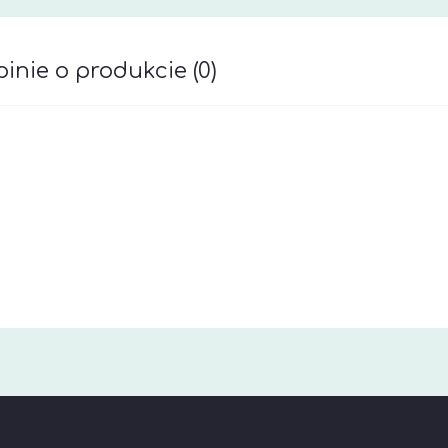
inie o produkcie (0)
awiera ewentualnych kosztów płatności