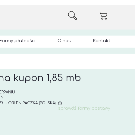
Formy płatności
O nas
Kontakt
na kupon 1,85 mb
ERPANIU
IN
 ZŁ
- ORLEN PACZKA
(POLSKA)
sprawdź formy dostawy
E ZAWIERA EWENTUALNYCH
 PŁATNOŚCI