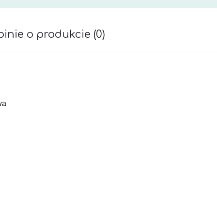
inie o produkcie (0)
awiera ewentualnych kosztów płatności
wa