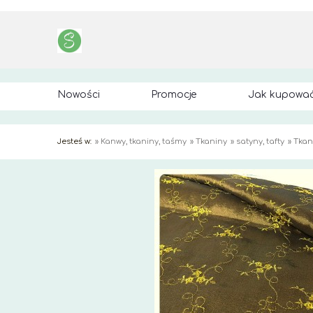
Nowości
Promocje
Jak kupowa
Jesteś w:
»
Kanwy, tkaniny, taśmy
»
Tkaniny
»
satyny, tafty
»
Tkan