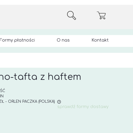
Formy płatności
O nas
Kontakt
no-tafta z haftem
OŚĆ
IN
 ZŁ
- ORLEN PACZKA
(POLSKA)
sprawdź formy dostawy
E ZAWIERA EWENTUALNYCH
 PŁATNOŚCI