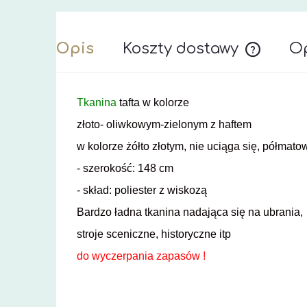
Opis
Koszty dostawy
Op
Cena nie z
Tkanina
tafta
w kolorze
złoto- oliwkowym-zielonym z haftem
w kolorze żółto złotym, nie uciąga się, półmato
- szerokość: 148 cm
- skład: poliester z wiskozą
Bardzo ładna tkanina nadająca się na ubrania,
stroje sceniczne, historyczne itp
do wyczerpania zapasów !