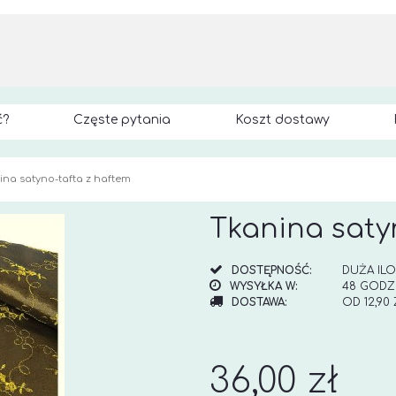
ć?
Częste pytania
Koszt dostawy
ina satyno-tafta z haftem
Tkanina saty
DOSTĘPNOŚĆ:
DUŻA IL
WYSYŁKA W:
48 GODZ
DOSTAWA:
OD 12,90
CENA NI
KOSZTÓW
36,00 zł