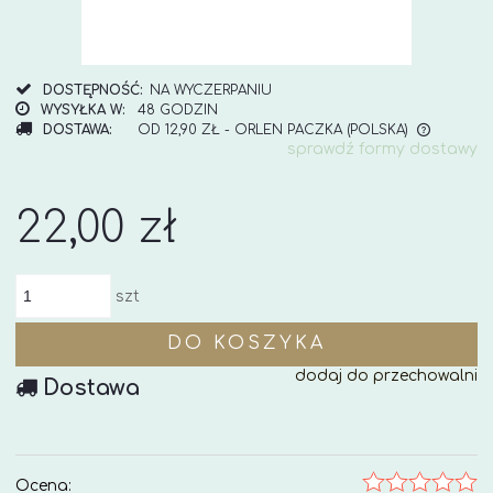
DOSTĘPNOŚĆ:
NA WYCZERPANIU
WYSYŁKA W:
48 GODZIN
DOSTAWA:
OD 12,90 ZŁ
- ORLEN PACZKA
(POLSKA)
sprawdź formy dostawy
CENA NIE ZAWIERA EWENTUALNYCH KOSZTÓW
PŁATNOŚCI
22,00 zł
szt
DO KOSZYKA
dodaj do przechowalni
Dostawa
Ocena: