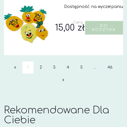
Dostępność:
na wyczerpaniu
Cena:
15,00 zł
DO
KOSZYKA
«
1
2
3
4
5
...
46
»
Rekomendowane Dla
Ciebie