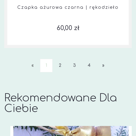
Czapka ażurowa czarna | rękodzieło
60,00 zł
«
1
2
3
4
»
Rekomendowane Dla
Ciebie