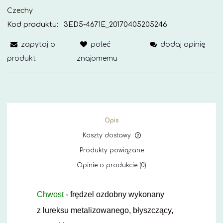
Czechy
Kod produktu:
3ED5-4671E_20170405205246
zapytaj o
poleć
dodaj opinię
produkt
znajomemu
Opis
Koszty dostawy
Cena nie zawiera ewe
Produkty powiązane
kosztów płatności
Opinie o produkcie (0)
Chwost
- frędzel ozdobny wykonany
z lureksu metalizowanego, błyszczący,