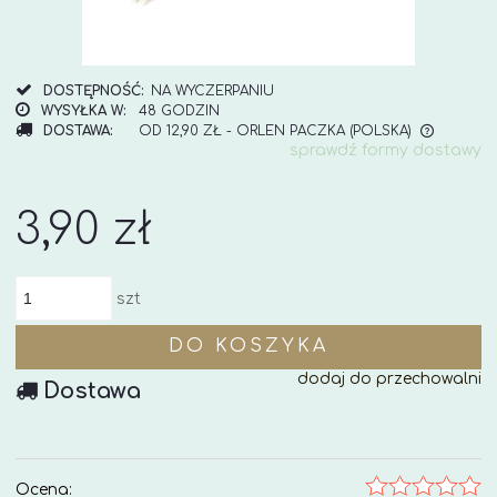
DOSTĘPNOŚĆ:
NA WYCZERPANIU
WYSYŁKA W:
48 GODZIN
DOSTAWA:
OD 12,90 ZŁ
- ORLEN PACZKA
(POLSKA)
sprawdź formy dostawy
CENA NIE ZAWIERA EWENTUALNYCH KOSZTÓW
PŁATNOŚCI
3,90 zł
szt
DO KOSZYKA
dodaj do przechowalni
Dostawa
Ocena: