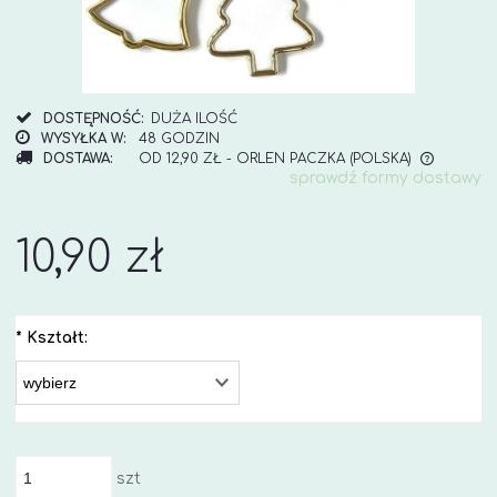
DOSTĘPNOŚĆ:
DUŻA ILOŚĆ
WYSYŁKA W:
48 GODZIN
DOSTAWA:
OD 12,90 ZŁ
- ORLEN PACZKA
(POLSKA)
sprawdź formy dostawy
CENA NIE ZAWIERA EWENTUALNYCH KOSZTÓW
PŁATNOŚCI
10,90 zł
*
Kształt:
szt