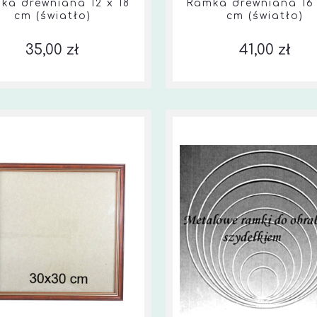
ka drewniana 12 x 18
Ramka drewniana 16 
cm (światło)
cm (światło)
35,00 zł
41,00 zł