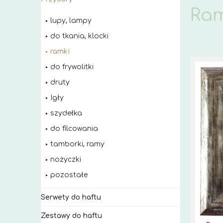
Ram
lupy, lampy
do tkania, klocki
ramki
do frywolitki
druty
Igły
szydełka
do filcowania
tamborki, ramy
nożyczki
pozostałe
Serwety do haftu
Zestawy do haftu