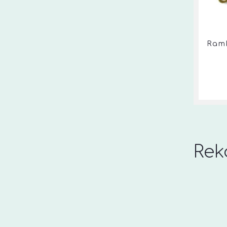
Ramk
Rek