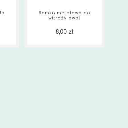
do
Ramka metalowa do
witraży owal
8,00 zł