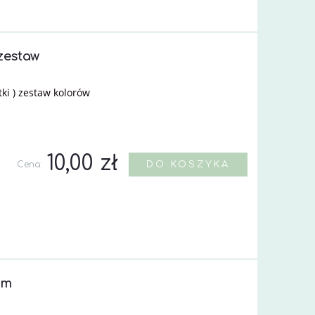
zestaw
tki ) zestaw kolorów
10,00 zł
Cena:
DO KOSZYKA
mm