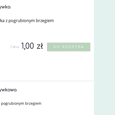
ywka
wka z pogrubionym brzegiem
1,00 zł
Cena:
DO KOSZYKA
ywkowa
z pogrubionym brzegiem