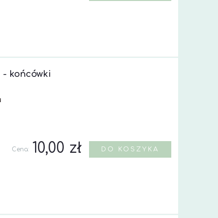
 - końcówki
u
10,00 zł
Cena:
DO KOSZYKA