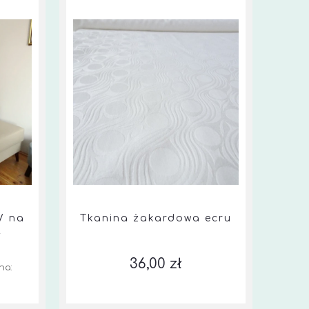
/ na
Tkanina żakardowa ecru
t
36,00 zł
na: