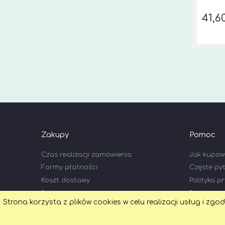
41,6
Zakupy
Pomoc
Czas realizacji zamówienia
Jak kupo
Formy płatności
Częste py
Koszt dostawy
Polityka p
Reklamacje i zwroty
Regulami
Strona korzysta z plików cookies w celu realizacji usług i zgo