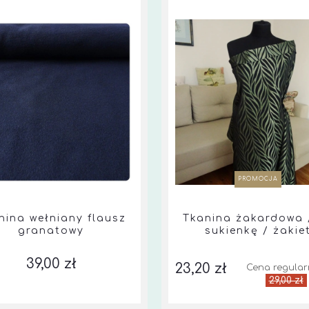
PROMOCJA
nina wełniany flausz
Tkanina żakardowa 
granatowy
sukienkę / żakie
39,00 zł
23,20 zł
Cena regular
29,00 zł