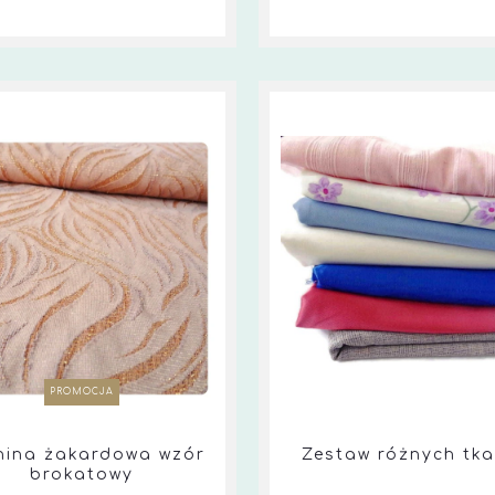
PROMOCJA
nina żakardowa wzór
Zestaw różnych tka
brokatowy