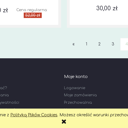
30,00 zł
0 zł
Cena regularna:
52,00 zł
«
1
2
3
4
Moje konto
wać?
Logowanie
tania
Moje zamówienia
rywatności
Przechowalnia
n zakupów
Ustawienia konta
dnie z
Polityką Plików Cookies
. Możesz określić warunki przecho
Sklep internetowy Shoper.pl